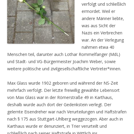
verfolgt und schließlich
ermordet. Weil er
andere Männer liebte,
was aus Sicht der
Nazis ein Verbrechen
war. An der Verlegung
nahmen etwa 40
Menschen teil, darunter auch Lothar Rommelfanger (MdL)
und Stadt- und VG-Bürgermeister Joachim Weber, sowie
weitere politische und zivilgesellschaftliche Vertreter*innen.
Max Glass wurde 1902 geboren und während der NS-Zeit
mehrfach verfolgt. Der letzte frei­willig gewählte Lebensort
von Max Glass war in der Römerstraße 49 in Karthaus,
deshalb wurde auch dort der Gedenkstein verlegt. Der
gelernte Eisendreher war nach Verurteilungen und Haftstrafen
nach § 175 aus Stuttgart-Uhlberg weggezogen. Aber auch in
Karthaus wurde er denunziert, in Trier verurteilt und
schließlich nach seiner Haftstrafe in Wittlich ins