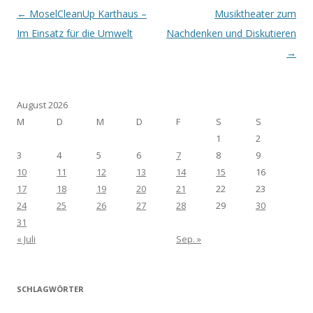
Post navigation
←
MoselCleanUp Karthaus –
Musiktheater zum
Im Einsatz für die Umwelt
Nachdenken und Diskutieren
→
August 2026
M
D
M
D
F
S
S
1
2
3
4
5
6
7
8
9
10
11
12
13
14
15
16
17
18
19
20
21
22
23
24
25
26
27
28
29
30
31
« Juli
Sep. »
SCHLAGWÖRTER