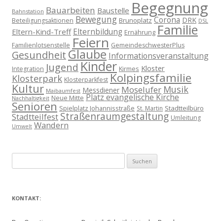
Begegnung
Bauarbeiten
Baustelle
Bahnstation
Bewegung
Corona
DRK
Brunoplatz
Beteiligungsaktionen
DSL
Familie
Eltern-Kind-Treff
Elternbildung
Ernährung
Feiern
Familienlotsenstelle
GemeindeschwesterPlus
Glaube
Gesundheit
Informationsveranstaltung
Kinder
Jugend
Kloster
Kirmes
Integration
Kolpingsfamilie
Klosterpark
Klosterparkfest
Kultur
Musik
Moselufer
Messdiener
Maibaumfest
Platz evangelische Kirche
Neue Mitte
Nachhaltigkeit
Senioren
Spielplatz Johannisstraße
Stadtteilbüro
St. Martin
Straßenraumgestaltung
Stadtteilfest
Umleitung
Wandern
Umwelt
Suchen
nach:
KONTAKT: