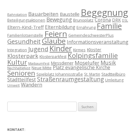
Begegnung
Bauarbeiten
Baustelle
Bahnstation
Bewegung
Corona
DRK
Brunoplatz
Beteiligungsaktionen
DSL
Familie
Eltern-Kind-Treff
Elternbildung
Ernährung
Feiern
Familienlotsenstelle
GemeindeschwesterPlus
Glaube
Gesundheit
Informationsveranstaltung
Kinder
Jugend
Kloster
Kirmes
Integration
Kolpingsfamilie
Klosterpark
Klosterparkfest
Kultur
Musik
Moselufer
Messdiener
Maibaumfest
Platz evangelische Kirche
Neue Mitte
Nachhaltigkeit
Senioren
Spielplatz Johannisstraße
Stadtteilbüro
St. Martin
Straßenraumgestaltung
Stadtteilfest
Umleitung
Wandern
Umwelt
Suchen
nach:
KONTAKT: