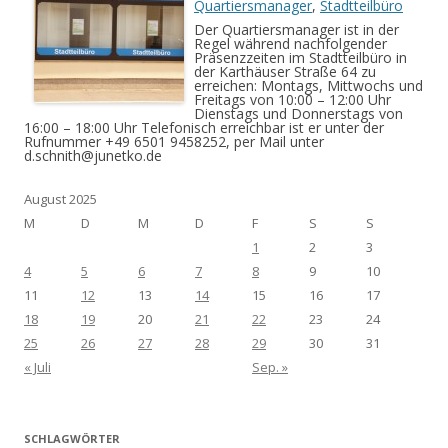
Quartiersmanager
,
Stadtteilbüro
Der Quartiersmanager ist in der
Regel während nachfolgender
Präsenzzeiten im Stadtteilbüro in
der Karthäuser Straße 64 zu
erreichen: Montags, Mittwochs und
Freitags von 10:00 – 12:00 Uhr
Dienstags und Donnerstags von
16:00 – 18:00 Uhr Telefonisch erreichbar ist er unter der
Rufnummer +49 6501 9458252, per Mail unter
d.schnith@junetko.de
August 2025
M
D
M
D
F
S
S
1
2
3
4
5
6
7
8
9
10
11
12
13
14
15
16
17
18
19
20
21
22
23
24
25
26
27
28
29
30
31
« Juli
Sep. »
SCHLAGWÖRTER