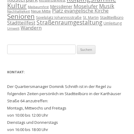
Klosterparkfest
Kultur
Musik
Moselufer
Messdiener
Maibaumfest
Platz evangelische Kirche
Neue Mitte
Nachhaltigkeit
Senioren
Spielplatz Johannisstraße
Stadtteilbüro
St. Martin
Straßenraumgestaltung
Stadtteilfest
Umleitung
Wandern
Umwelt
Suchen
nach:
KONTAKT:
Der Quartiersmanager Dominik Schnith ist in der Regel zu
folgenden Zeiten persönlich im Stadtteilbüro in der Karthäuser
Straße 64 anzutreffen:
Montags, Mittwochs und Freitags
von 10:00 bis 12:00 Uhr
Dienstags und Donnerstags
von 16:00 bis 18:00 Uhr