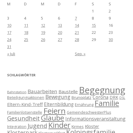
M
D
M
D
F
S
S
1
2
3
4
5
6
7
8
9
10
11
12
13
14
15
16
17
18
19
20
21
22
23
24
25
26
27
28
29
30
31
« Juli
Sep. »
SCHLAGWÖRTER
Begegnung
Bauarbeiten
Baustelle
Bahnstation
Bewegung
Corona
DRK
Brunoplatz
Beteiligungsaktionen
DSL
Familie
Eltern-Kind-Treff
Elternbildung
Ernährung
Feiern
Familienlotsenstelle
GemeindeschwesterPlus
Glaube
Gesundheit
Informationsveranstaltung
Kinder
Jugend
Kloster
Kirmes
Integration
Kolpingsfamilie
Klosterpark