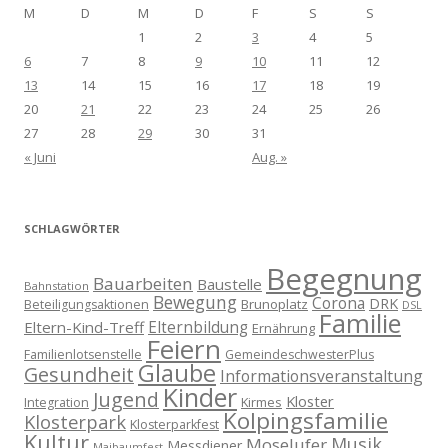
M
D
M
D
F
S
S
1
2
3
4
5
6
7
8
9
10
11
12
13
14
15
16
17
18
19
20
21
22
23
24
25
26
27
28
29
30
31
« Juni
Aug. »
SCHLAGWÖRTER
Begegnung
Bauarbeiten
Baustelle
Bahnstation
Bewegung
Corona
DRK
Brunoplatz
Beteiligungsaktionen
DSL
Familie
Eltern-Kind-Treff
Elternbildung
Ernährung
Feiern
Familienlotsenstelle
GemeindeschwesterPlus
Glaube
Gesundheit
Informationsveranstaltung
Kinder
Jugend
Kloster
Kirmes
Integration
Kolpingsfamilie
Klosterpark
Klosterparkfest
Kultur
Musik
Moselufer
Messdiener
Maibaumfest