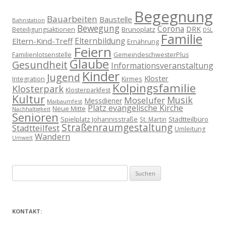
Begegnung
Bauarbeiten
Baustelle
Bahnstation
Bewegung
Corona
DRK
Brunoplatz
Beteiligungsaktionen
DSL
Familie
Eltern-Kind-Treff
Elternbildung
Ernährung
Feiern
Familienlotsenstelle
GemeindeschwesterPlus
Glaube
Gesundheit
Informationsveranstaltung
Kinder
Jugend
Kloster
Kirmes
Integration
Kolpingsfamilie
Klosterpark
Klosterparkfest
Kultur
Musik
Moselufer
Messdiener
Maibaumfest
Platz evangelische Kirche
Neue Mitte
Nachhaltigkeit
Senioren
Spielplatz Johannisstraße
Stadtteilbüro
St. Martin
Straßenraumgestaltung
Stadtteilfest
Umleitung
Wandern
Umwelt
Suchen
nach:
KONTAKT: