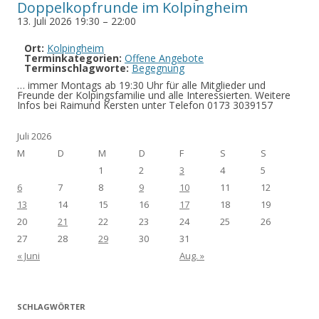
Doppelkopfrunde im Kolpingheim
13. Juli 2026 19:30
–
22:00
Ort:
Kolpingheim
Terminkategorien:
Offene Angebote
Terminschlagworte:
Begegnung
… immer Montags ab 19:30 Uhr für alle Mitglieder und
Freunde der Kolpingsfamilie und alle Interessierten. Weitere
Infos bei Raimund Kersten unter Telefon 0173 3039157
Juli 2026
M
D
M
D
F
S
S
1
2
3
4
5
6
7
8
9
10
11
12
13
14
15
16
17
18
19
20
21
22
23
24
25
26
27
28
29
30
31
« Juni
Aug. »
SCHLAGWÖRTER