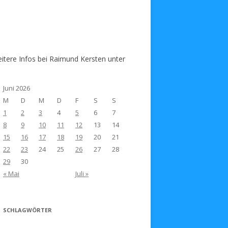
eitere Infos bei Raimund Kersten unter
Juni 2026
M
D
M
D
F
S
S
1
2
3
4
5
6
7
8
9
10
11
12
13
14
15
16
17
18
19
20
21
22
23
24
25
26
27
28
29
30
« Mai
Juli »
SCHLAGWÖRTER