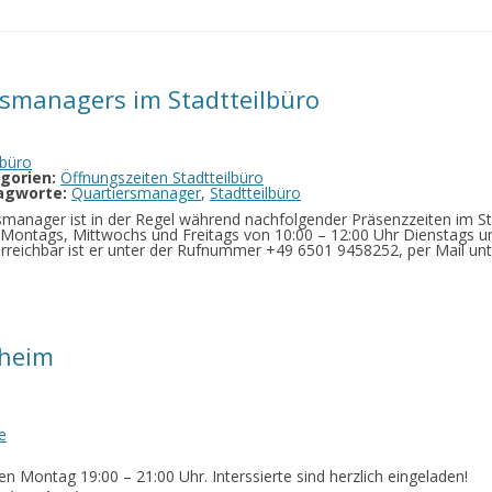
rsmanagers im Stadtteilbüro
lbüro
gorien:
Öffnungszeiten Stadtteilbüro
agworte:
Quartiersmanager
,
Stadtteilbüro
smanager ist in der Regel während nachfolgender Präsenzzeiten im Sta
: Montags, Mittwochs und Freitags von 10:00 – 12:00 Uhr Dienstags 
erreichbar ist er unter der Rufnummer +49 6501 9458252, per Mail un
gheim
e
en Montag 19:00 – 21:00 Uhr. Interssierte sind herzlich eingeladen!