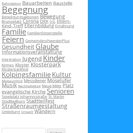
Bauarbeiten
Baustelle
Bahnstation
Begegnung
Bewegung
Beteiligungsaktionen
Corona
Eltern-
DRK
Brunoplatz
DSL
Kind-Treff
Elternbildung
Ernährung
Familie
Familienlotsenstelle
Feiern
GemeindeschwesterPlus
Glaube
Gesundheit
Informationsveranstaltung
Kinder
Jugend
Integration
Klosterpark
Kloster
Kirmes
Klosterparkfest
Kolpingsfamilie
Kultur
Moselufer
Messdiener
Maibaumfest
Musik
Platz
Neue Mitte
Nachhaltigkeit
Senioren
evangelische Kirche
Spielplatz Johannisstraße
St. Martin
Stadtteilfest
Stadtteilbüro
Straßenraumgestaltung
Wandern
Umleitung
Umwelt
Suchen